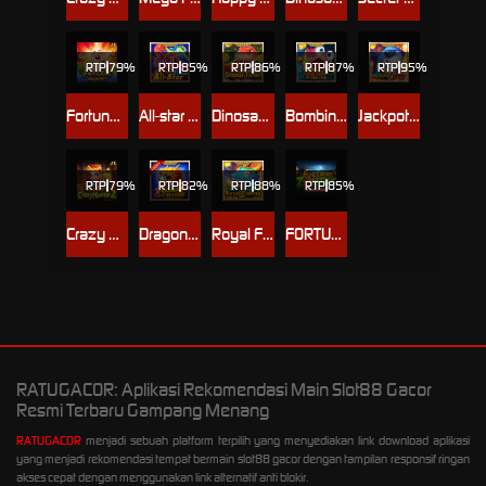
RTP
79%
RTP
85%
RTP
86%
RTP
87%
RTP
95%
Fortune King Jackpot
All-star Fishing
Dinosaur Tycoon
Bombing Fishing
Jackpot Fishing
RTP
79%
RTP
82%
RTP
88%
RTP
85%
Crazy Hunter 2
Dragon Treasure
Royal Fishing
FORTUNE ZOMBIE
RATUGACOR: Aplikasi Rekomendasi Main Slot88 Gacor
Resmi Terbaru Gampang Menang
RATUGACOR
menjadi sebuah platform terpilih yang menyediakan link download aplikasi
yang menjadi rekomendasi tempat bermain slot88 gacor dengan tampilan responsif ringan
akses cepat dengan menggunakan link alternatif anti blokir.