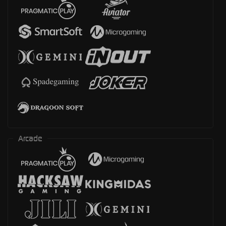
Arcade