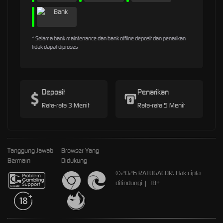
* Selama bank maintenance dan bank offline deposit dan penarikan
tidak dapat diproses
Deposit
Penarikan
Rata-rata 3 Menit
Rata-rata 5 Menit
Tanggung Jawab
Browser Yang
Bermain
Didukung
©2026 RATUGACOR. Hak cipta
dilindungi | 18+