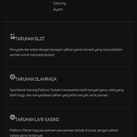
Sabung
Ayam
TARUHAN SLOT
Penyedia slot online dengan beragam pilihan game menarik yang memudahkan
pemain untuk mencapai jackpot
TARUHAN OLAHRAGA
Sportsbook Gaming Platform Terbaik menawarkan lebih banyak game, odds yang
lebih tinggi, dan menyediakan pilihan yang lebih banyak untuk pemain.
TARUHAN LIVE KASINO
Platform Pilihan bagi perusahaan-perusahaan terbaik di dunia, dengan pilihan
variasi game terbanyak