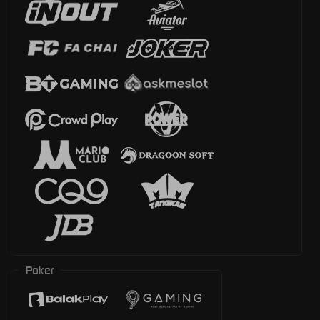
Poker