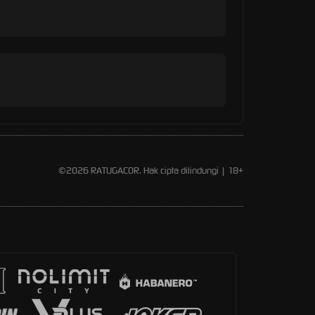
©2026 RATUGACOR. Hak cipta dilindungi | 18+