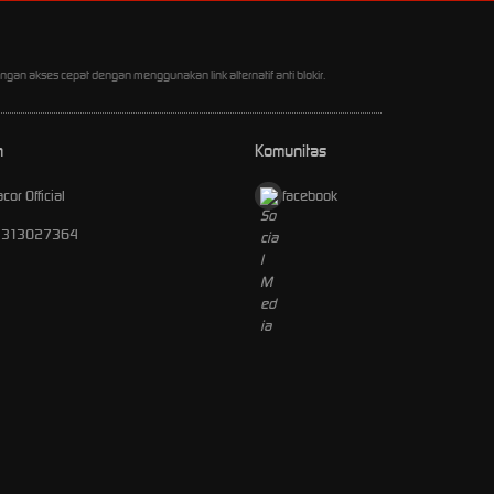
gan akses cepat dengan menggunakan link alternatif anti blokir.
n
Komunitas
cor Official
facebook
1313027364