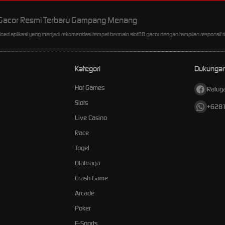
 Gacor Resmi Terbaru Gampang Menang
oad aplikasi yang menjadi rekomendasi tempat bermain slot88 gacor dengan tampilan responsif rin
Kategori
Dukunga
Hot Games
Ratuga
Slots
+628
Live Casino
Race
Togel
Olahraga
Crash Game
Arcade
Poker
E-Sports