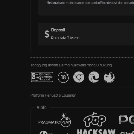
* Selama bank maintenance dan bank offline deposit dan penarik
Deposit
Rata-rata 3 Menit
Tanggung Jawab Bermain
Browser Yang Didukung
Platform Penyedia Layanan
Slots