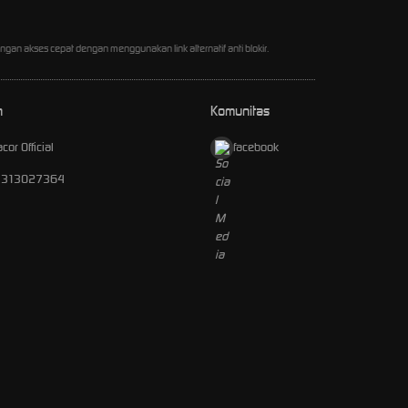
gan akses cepat dengan menggunakan link alternatif anti blokir.
n
Komunitas
cor Official
facebook
1313027364