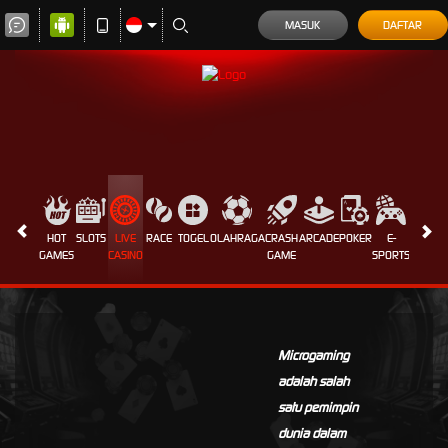
MASUK
DAFTAR
HOT
SLOTS
LIVE
RACE
TOGEL
OLAHRAGA
CRASH
ARCADE
POKER
E-
SABUN
GAMES
CASINO
GAME
SPORTS
AYAM
Microgaming
adalah salah
satu pemimpin
dunia dalam