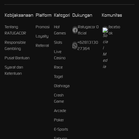
Kebijaksanaan
Platform
Kategori
Dukungan
Komunitas
Tentang
Promosi
Hot
Ratugacor O
facebo
RATUGACOR
Games
fficial
ok
Loyalty
Responsible
Slots
+62813130
Referral
Gambling
27364
Live
Pusat Bantuan
Casino
Syarat dan
Race
Ketentuan
Togel
Olahraga
Crash
Game
Arcade
Poker
E-Sports
Sabung