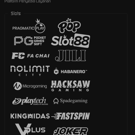
Platform Penyedia Layanan
Slots