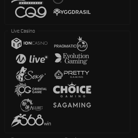
Live Casino