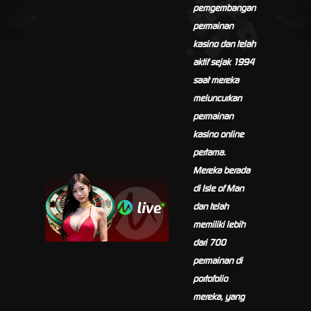
pemgembangan
permainan
kasino dan telah
aktif sejak 1994
saat mereka
meluncurkan
permainan
kasino online
pertama.
Mereka berada
di Isle of Man
dan telah
memiliki lebih
dari 700
permainan di
portofolio
mereka, yang