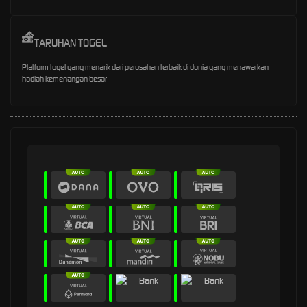
TARUHAN TOGEL
Platform togel yang menarik dari perusahan terbaik di dunia yang menawarkan
hadiah kemenangan besar