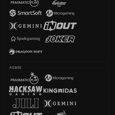
Arcade