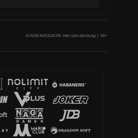
©2026 RATUGACOR. Hak cipta dilindungi | 18+