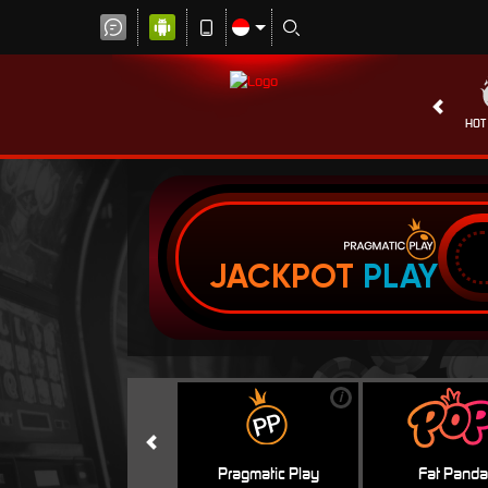
HOT
JACKPOT
PLAY
i
Pragmatic Play
Fat Pand