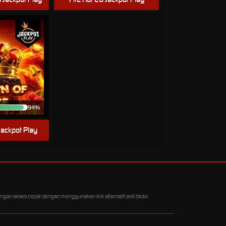
Mahjong Ways 2
94%
Jackpot Play
gan akses cepat dengan menggunakan link alternatif anti blokir.