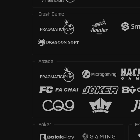
Crash Game
Arcade
Poker
E-