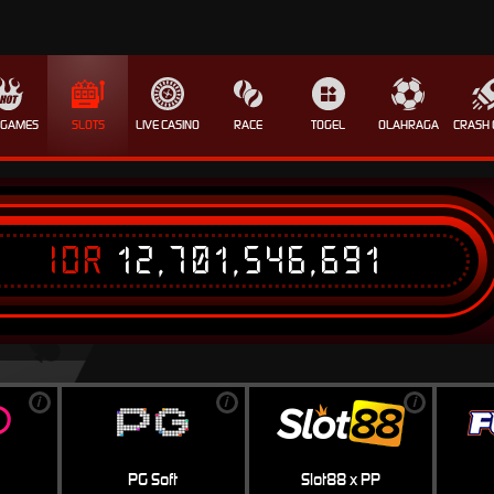
 GAMES
SLOTS
LIVE CASINO
RACE
TOGEL
OLAHRAGA
CRASH
IDR
12,701,551,614
i
i
i
a
PG Soft
Slot88 x PP