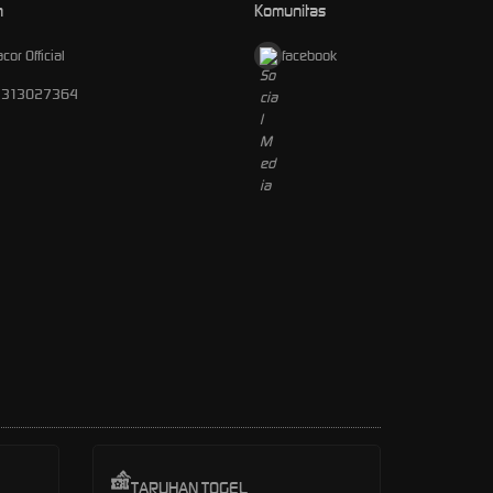
n
Komunitas
cor Official
facebook
1313027364
TARUHAN TOGEL